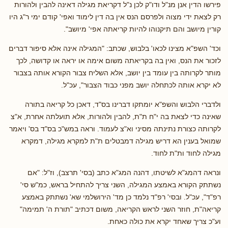
פירשו הדין אנן מנ"ל ודו"ק לכן נ"ל דקריאת מגילה דאינה להבין ולהורות
רק לצאת ידי מצוה ולפרסם הנס אין בה דין לימוד ואפי' קודם ימי ר"ג היו
קורין מיושב והם תיקנוהו להיות קריאתה אפי' מיושב".
וכד' השפ"א מצינו לכאו' בלבוש, שכתב: "המגילה אינה אלא סיפור דברים
לזכור את הנס, ואין בה בקריאתה משום אימה או יראה או קדושה, לכך
מותר לקרותה בין עומד בין יושב, אלא השליח צבור הקורא אותה בצבור
לא יקרא אותה לכתחלה יושב מפני כבוד הצבור", עכ"ל.
ולדברי הלבוש והשפ"א יומתקו דברינו בס"ד, דאכן כל קריאה בתורה
שאינה כדי לצאת בה י"ח ת"ת, להבין ולהורות, אלא תועלתה אחרת, א"צ
לקרותה כצורת נתינתה מסיני וא"צ לעמוד. וראה במש"כ בס"ד בס' ויאמר
שמואל בענין הא דריש מגילה דמבטלים ת"ת למקרא מגילה, דמקרא
מגילה לחוד ות"ת לחוד.
ונראה דהמג"א לשיטתו, דהנה המג"א כתב (בסי' תרצב), וז"ל: "אם
נשתתק הקורא באמצע המגילה, השני צריך להתחיל בראש, כמ"ש סי'
רפ"ד", עכ"ל. ובסי' רפ"ד נלמד כן מד' הירושלמי שא' נשתתק באמצע
קריאה"ת, חוזר השני לראש הקריאה, משום דכתיב "תורת ה' תמימה"
וע"כ צריך שאחד יקרא את כולה כאחת.