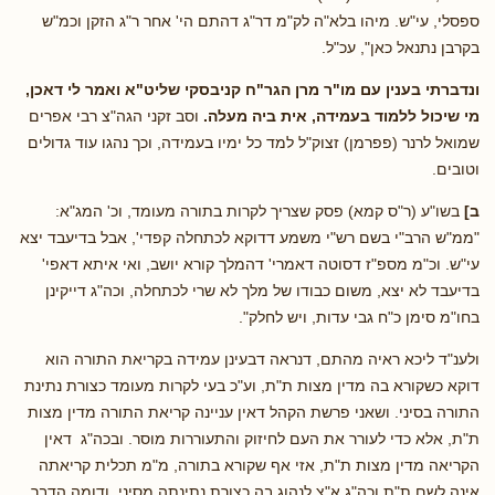
ספסלי, עי"ש. מיהו בלא"ה לק"מ דר"ג דהתם הי' אחר ר"ג הזקן וכמ"ש
בקרבן נתנאל כאן", עכ"ל.
ונדברתי בענין עם מו"ר מרן הגר"ח קניבסקי שליט"א ואמר לי דאכן,
מי שיכול ללמוד בעמידה, אית ביה מעלה.
וסב זקני הגה"צ רבי אפרים
שמואל לרנר (פפרמן) זצוק"ל למד כל ימיו בעמידה, וכך נהגו עוד גדולים
וטובים.
ב]
בשו"ע (ר"ס קמא) פסק שצריך לקרות בתורה מעומד, וכ' המג"א:
"ממ"ש הרב"י בשם רש"י משמע דדוקא לכתחלה קפדי', אבל בדיעבד יצא
עי"ש. וכ"מ מספ"ז דסוטה דאמרי' דהמלך קורא יושב, ואי איתא דאפי'
בדיעבד לא יצא, משום כבודו של מלך לא שרי לכתחלה, וכה"ג דייקינן
בחו"מ סימן כ"ח גבי עדות, ויש לחלק".
ולענ"ד ליכא ראיה מהתם, דנראה דבעינן עמידה בקריאת התורה הוא
דוקא כשקורא בה מדין מצות ת"ת, וע"כ בעי לקרות מעומד כצורת נתינת
התורה בסיני. ושאני פרשת הקהל דאין עניינה קריאת התורה מדין מצות
ת"ת, אלא כדי לעורר את העם לחיזוק והתעוררות מוסר. ובכה"ג דאין
הקריאה מדין מצות ת"ת, אזי אף שקורא בתורה, מ"מ תכלית קריאתה
אינה לשם ת"ת וכה"ג א"צ לנהוג בה כצורת נתינתה מסיני. ודומה הדבר