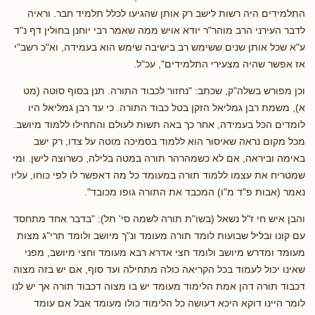
התלמידים היה רשות לישב רק אותן שהגיעו לכלל תלמיד חבר. וראיה
לדבר העירני הרב מוהר"ר יודא אויש ממה שאמר רבי יוחנן בחולין דף נ"ד
ע"א שכל אותן שנים ששימש רב בישיבה שימש הוא בעמידה, וא"כ רשב"י
אז אפשר שהיה מצעירי התלמידים", עכ"ל.
וכן מפורש בשלה"ק, שכתב: "נחזור לכבוד התורה. תנן בסוף סוטה (מט
א), משמת רבן גמליאל הזקן בטל כבוד התורה. כי עד רבן גמליאל היו
לומדים הכל בעמידה, אחר כך באה תשות לעולם והתחילו ללמוד מיושב.
מכל מקום נראה שאיסור הוא ללמוד בסמיכה מוטה על צדו, רק ישב
באימה וביראה, אם לא כשמהרהר תורה במטה בלילה, כשרוצה לישן. ומי
שמטריח את עצמו ללמוד תורה במעומד כל מה דאפשר לו לפי כוחו, עליו
נאמר (אבות פ"ד מ"ו) המכבד את התורה גופו מכובד".
והבן איש חי ז"ל נשאל (בשו"ת תורה לשמה סי' תל): "בדבר אחד מתחסד
עם קונו ובליל שבועות לומד תורה מעומד ונ"ך מיושב ולומד תרי"ג מצות
מעומד ומדרש מיושב ולומד חצי אדרא רבא מעומד וחצי מיושב, מפני
שאינו יכול לעמוד בכל הקריאה כולה מתחילה ועד סוף, אם יש בזה מצוה
דכבוד תורה דהן אמת הלימוד מעומד יש בו מצוה דכבוד תורה אך יש לנו
לומר היינו דוקא היכא דעושה כל הלימוד כולו מעומד אבל אם עומד