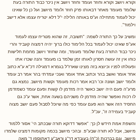
וקורא ויושב וקורא וחוזר ועומד וחוזר ויושב אין ניכר כבוד התורה בעת
שלומד מעומד מאחר דבאותו פרק חוזר ולומד מיושב ועל כן כל שאינו
יכול לעמוד מתחילה וע"ס באותה הלילה י"ל דלא יטריח עצמו אלא דישב
וילמוד".
ומשיב על כך התורה לשמה: "תשובה, זה שהוא מטריח עצמו לעמוד
אע"פ שאינו יכול לעמוד בכל הלימוד כולו ברוך יהיה דמצוה קעביד והרי
ניכר כבוד התורה בעת שלומד מעומד, ומה שחוזר ויושב מחמת חלישות
כוחו אין זה עושה חסרון לאותו זמן שלמד בו מעומד והנה שכרו אתו
ופעולתו לפניו וכיוצא בזה מצינו שארז"ל בגמרא דמגילה דכ"א ע"א כתוב
אחד אומר ואשב בהר וכתוב אחד אומר ואנכי עמדתי בהר אמר רב עומד
ולומד יושב ושונה וכו' רבא אמר רכות מעומד וקשות מיושב. נמצא גם
מרע"ה פעם היה יושב כאשר היה מזדמן לו קשות ופעם עומד כשמזדמן
לו רכות ואפשר שהיה מזדמן לו משניהם בשעה אחת, אשר ע"כ גם
החסיד הזה אשר הוא פעם עומד כפי מה שיוכל לסבול פעם יושב מצוה
קעביד בעמידה זו", עכ"ל.
והשפת אמת חידש לן כך: "אפשר דדוקא תורה שבכתב הי' אסור ללמוד
מיושב, אבל לא תורה שבע"פ. ובהכי מיושב בכמה מקומות דמצינו שלמדו
מיושב, וגם בברכות (כ"ח) בעובדא דר"ג וראב"ע דאתוספו ד' מאה