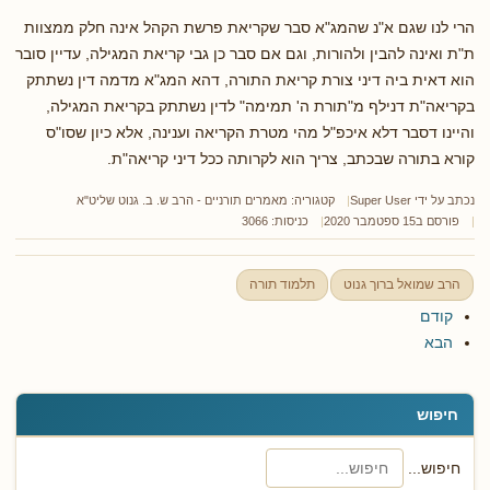
הרי לנו שגם א"נ שהמג"א סבר שקריאת פרשת הקהל אינה חלק ממצוות
ת"ת ואינה להבין ולהורות, וגם אם סבר כן גבי קריאת המגילה, עדיין סובר
הוא דאית ביה דיני צורת קריאת התורה, דהא המג"א מדמה דין נשתתק
בקריאה"ת דנילף מ"תורת ה' תמימה" לדין נשתתק בקריאת המגילה,
והיינו דסבר דלא איכפ"ל מהי מטרת הקריאה וענינה, אלא כיון שסו"ס
קורא בתורה שבכתב, צריך הוא לקרותה ככל דיני קריאה"ת.
נכתב על ידי
Super User
קטגוריה:
מאמרים תורניים - הרב ש. ב. גנוט שליט"א
פורסם ב15 ספטמבר 2020
כניסות: 3066
הרב שמואל ברוך גנוט
תלמוד תורה
קודם
הבא
חיפוש
חיפוש...