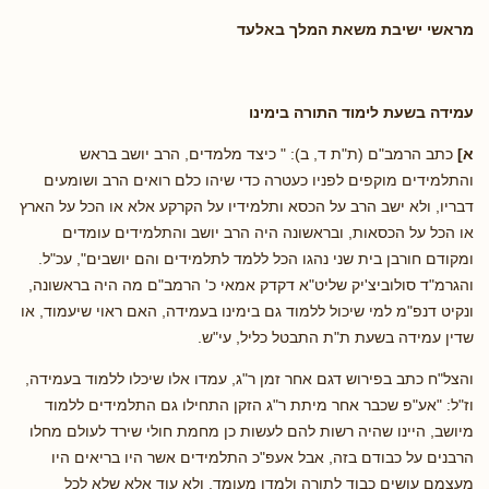
מראשי ישיבת משאת המלך באלעד
עמידה בשעת לימוד התורה בימינו
א]
כתב הרמב"ם (ת"ת ד, ב): " כיצד מלמדים, הרב יושב בראש
והתלמידים מוקפים לפניו כעטרה כדי שיהו כלם רואים הרב ושומעים
דבריו, ולא ישב הרב על הכסא ותלמידיו על הקרקע אלא או הכל על הארץ
או הכל על הכסאות, ובראשונה היה הרב יושב והתלמידים עומדים
ומקודם חורבן בית שני נהגו הכל ללמד לתלמידים והם יושבים", עכ"ל.
והגרמ"ד סולוביצ'יק שליט"א דקדק אמאי כ' הרמב"ם מה היה בראשונה,
ונקיט דנפ"מ למי שיכול ללמוד גם בימינו בעמידה, האם ראוי שיעמוד, או
שדין עמידה בשעת ת"ת התבטל כליל, עי"ש.
והצל"ח כתב בפירוש דגם אחר זמן ר"ג, עמדו אלו שיכלו ללמוד בעמידה,
וז"ל: "אע"פ שכבר אחר מיתת ר"ג הזקן התחילו גם התלמידים ללמוד
מיושב, היינו שהיה רשות להם לעשות כן מחמת חולי שירד לעולם מחלו
הרבנים על כבודם בזה, אבל אעפ"כ התלמידים אשר היו בריאים היו
מעצמם עושים כבוד לתורה ולמדו מעומד, ולא עוד אלא שלא לכל