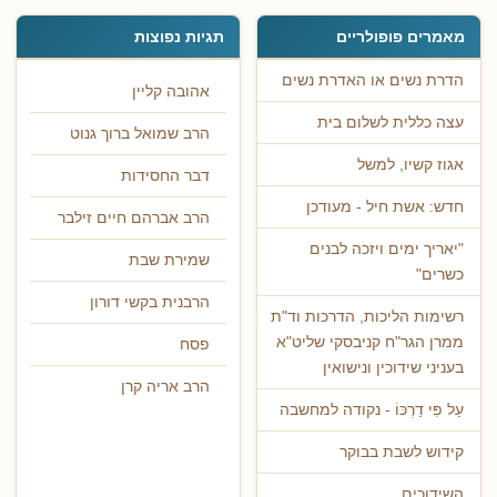
מאמרים פופולריים
תגיות נפוצות
הדרת נשים או האדרת נשים
אהובה קליין
עצה כללית לשלום בית
הרב שמואל ברוך גנוט
אגוז קשיו, למשל
דבר החסידות
חדש: אשת חיל - מעודכן
הרב אברהם חיים זילבר
"יאריך ימים ויזכה לבנים
שמירת שבת
כשרים"
הרבנית בקשי דורון
רשימות הליכות, הדרכות וד"ת
ממרן הגר"ח קניבסקי שליט"א
פסח
בעניני שידוכין ונישואין
הרב אריה קרן
עַל פִּי דַרְכּוֹ - נקודה למחשבה
קידוש לשבת בבוקר
השידוכים