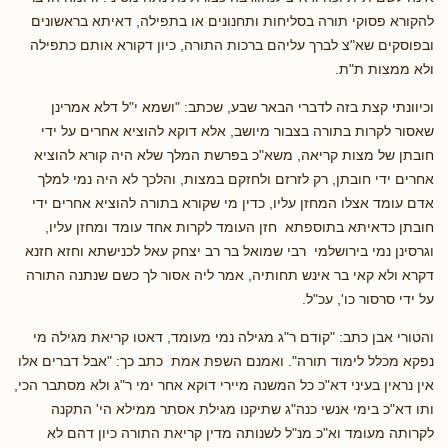
להקורא פסוקי תורה בסליחות ותחנונים או בתפילה, דאיתא בראשונים
ובפוסקים שא"צ לברך עליהם ברכות התורה, כיון דקורא אותם כתפילה
ולא ממצות ת"ת.
וכיוונתי קצת בזה לדברי הבאר שבע, שכתב: "ושמא י"ל דלא אמרינן
שאסור לקרות בתורה בצבור מיושב, אלא דוקא להוציא אחרים על ידי
חובתן של מצות קריאה, משא"כ בפרשת המלך שלא היה קורא להוציא
אחרים ידי חובתן, רק לזרזם ולחזקם במצות, והלכך לא היה נמי למלך
אדם עומד אצלו המחזן עליו, כדין מי שקורא בתורה להוציא אחרים ידי
חובתן כדאיתא בתוספתא חזן העומד לקרות אחד עומד ומחזן עליו,
וגרסינן נמי בירושלמי רבי שמואל בר רב יצחק עאל לכנישתא וחזא חזנא
דקרא ולא קאי בר אינש תחותיה, אמר ליה אסור לך כשם שנתנה התורה
על ידי סרסור כו', עכ"ל.
והטורי אבן כתב: "קודם ר"ג מגילה נמי מעומד, דאטו קריאת מגילה מי
נפקא מכלל לימוד תורה". ואמנם השפת אמת כתב כך: "אבל דברים אלו
אין נראין בעיני דא"כ כל המשנה מיירי דוקא אחר ימי ר"ג ולא מסתבר הכי,
ותו דא"כ בימי אנשי כנה"ג שתיקנו מגילת אסתר ממילא הי' התקנה
לקרותה מעומד וא"כ מנ"ל לשנותה מדין קריאת התורה כיון דהם לא