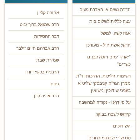
הדרת נשים או האדרת נשים
אהובה קליין
עצה כללית לשלום בית
הרב שמואל ברוך גנוט
אגוז קשיו, למשל
דבר החסידות
חדש: אשת חיל - מעודכן
הרב אברהם חיים זילבר
"יאריך ימים ויזכה לבנים
שמירת שבת
כשרים"
הרבנית בקשי דורון
רשימות הליכות, הדרכות וד"ת
ממרן הגר"ח קניבסקי שליט"א
פסח
בעניני שידוכין ונישואין
הרב אריה קרן
עַל פִּי דַרְכּוֹ - נקודה למחשבה
קידוש לשבת בבוקר
השידוכים
סט שירי שבת מובחרים