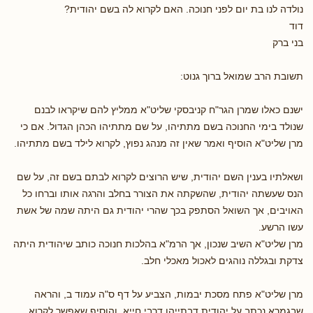
נולדה לנו בת יום לפני חנוכה. האם לקרוא לה בשם יהודית?
דוד
בני ברק
תשובת הרב שמואל ברוך גנוט:
ישנם כאלו שמרן הגר"ח קניבסקי שליט"א ממליץ להם שיקראו לבנם
שנולד בימי החנוכה בשם מתתיהו, על שם מתתיהו הכהן הגדול. אם כי
מרן שליט"א הוסיף ואמר שאין זה מנהג נפוץ, לקרוא לילד בשם מתתיהו.
ושאלתיו בענין השם יהודית, שיש הרוצים לקרוא לבתם בשם זה, על שם
הנס שעשתה יהודית, שהשקתה את הצורר בחלב והרגה אותו וברחו כל
האויבים, אך השואל הסתפק בכך שהרי יהודית גם היתה שמה של אשת
עשו הרשע.
מרן שליט"א השיב שנכון, אך הרמ"א בהלכות חנוכה כותב שיהודית היתה
צדקת ובגללה נוהגים לאכול מאכלי חלב.
מרן שליט"א פתח מסכת יבמות, הצביע על דף ס"ה עמוד ב, והראה
שבגמרא נכתב על יהודית דבתייהו דרבי חייא, והוסיף שאפשר לקרוא