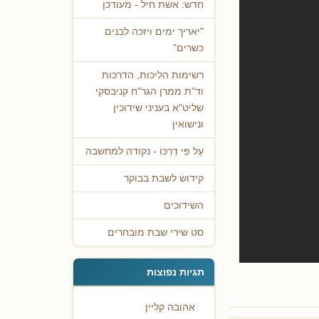
חדש: אשת חיל - מעודכן
"יאריך ימים ויזכה לבנים
כשרים"
רשימות הליכות, הדרכות
וד"ת ממרן הגר"ח קניבסקי
שליט"א בעניני שידוכין
ונישואין
עַל פִּי דַרְכּוֹ - נקודה למחשבה
קידוש לשבת בבוקר
השידוכים
סט שירי שבת מובחרים
תגיות נפוצות
אהובה קליין