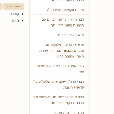
הרבנית בקשי דורון תחי'
שמירת שבת
שירים ווקאלים תוצרת AI
קודם
דבר תורה לפרשת דברים עם
הבא
הרבנית בקשי דורון תחי'
משה נושא דברים
פרשת דברים - אלוקים זוכר
ומקיים ומצפה לבניו להתעורר.
מאת: אהובה קליין
גולה אחר גולה, דם ואש ותמרות
עשן
דברי הרה"ג יעקב עדס שליט"א על
קדושת השבת
דבר תורה לפרשת מטות-מסעי עם
הרבנית בקשי דורון תחי'
הר ההר - מות אהרון