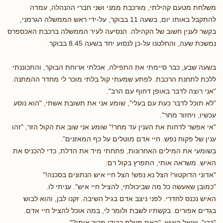
משלחת מטעם קהילתי, מורכבת ממני ושני חברי ההנהלה, עמדה
להתקבל באותו יום, בשעה 11 בבוקר, על-ידי ראש הממשלה הגרמני,
בקשר לענין חשוב של הקהילה. הנסיעה לעיר הממשלה ברכבת האכספרס
נמשכת שעה, והחלטנו על-כן לנסוע יחד בשעה 8.45 בבוקר.
בשעה שבע, כבר סיימתי את התפילה, אכלתי ארוחת הבוקר, והתכוננתי
ללכת לתחנת הרכבת. לפתע שמעתי קול בלתי מוכר לי מחדר ההמתנה.
"אני רוצה לדבר באופן דחוף עם הרב".
"לא תוכל לדבר כעת עם בעלי", שומע אני את תשובת אשתי, "הוא נוסע
עכשיו, ויחזור מחר".
"אי אפשר לדחות את הענין עד מחר!" שומע אני שוב את הקול הזר, "זהו
ענין של פקוח נפש. חיי אדם מוטלים על כף המאזנים".
בשומעי את המילים האחרונות, פתחתי מיד את הדלת, כדי להכניס את
האיש. משראה אותי, התפרץ בקול רם:
"אדוני הדוקטור! הצל נא נפש! הצל חיי איש הנתונים בסכנה!"
"כמובן שאעשה כל מה שביכולתי, להציל חיי איש". עניתי לו.
האיש נכנס לחדרי. לפני ניצב אדם בגיל השיבה. זקנו לבן, והוא לבוש
בגדים אפורים. בקשתיו לשבת ולומר לי, במה אוכל להציל חיי אדם.
"רבי", שואל האיש, "האם מעלת כבודו מכיר אותי?"