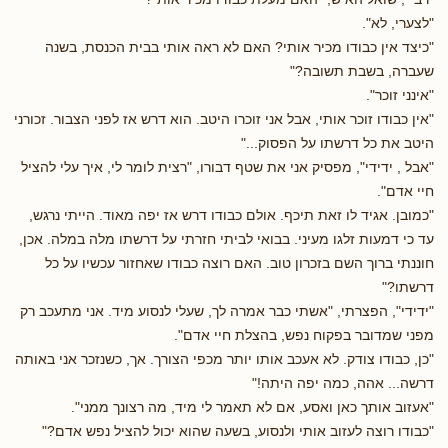
"לצערי, לא".
"כיצד אין כבודו מכיר אותי? האם לא ראה אותי בבית הכנסת, בשנה
שעברה, בשבת תשובה?"
"אינני זוכר".
"אין כבודו זוכר אותי, אבל אני זוכרו היטב. הוא דרש אז לפני הצבור. זכורני
היטב את כל דרשתו על הפסוק..."
"אבל , ידידי", מפסיק אני את שטף דבורו, "רצית לומר לי, איך עלי להציל
חיי אדם".
"כמובן. אגיד לו זאת תיכף. אולם כבודו דרש אז יפה מאוד. הייתי נרגש,
עד כי דמעות זלגו מעיני. בבואי לביתי חזרתי על דרשתו מלה במלה. אכן,
חוננתי ברוך השם בזכרון טוב. האם רוצה כבודו שאחזור עכשיו על כל
דרשתו?"
"ידידי", הפצרתי, "אשתי כבר אמרה לך, שעלי לנסוע מיד. אני מתעכב רק
מפני שמדובר בפקוח נפש, בהצלת חיי אדם".
"כן, כבודו צודק. לא אעכב אותו יותר מכפי הצורך. אך, כשנזכר אני באותה
דרשה... אהה, כמה יפה היתה!"
"אעזוב אותך כאן ואסע, אם לא תאמר לי מיד, מה רצונך ממני".
"כבודו רוצה לעזוב אותי ולנסוע, בשעה שהוא יכול להציל נפש אדם?"