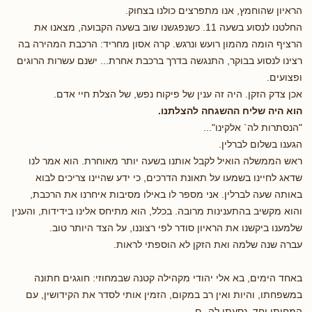
הראיון שהוחמץ, אנו מתפרצים כולנו בצחוק.
החלטנו לנסוע בשעה 11. כשנפגשנו שוב בשעה הקבועה, מצאנו את
הרציף הומה מהמון רועש ונרגש. קרה אסון מחריד: הרכבת המהירה בה
רצינו לנסוע בבוקר, התנגשה בדרך ברכבת אחרת... ישנם עשרות הרוגים
ופצועים.
אכן צדק הזקן. היה זה ענין של פיקוח נפש, של הצלת חיי אדם.
הוא היה שליח ההשגחה להצלתנו.
"הנסתרות לה` אלקינו"...
הגענו בשלום לברלין.
ראש הממשלה הואיל לקבל אותנו בשעה יותר מאוחרת. הוא אמר לנו
שדאג לחיינו בשמעו על תאונת הדרכים, כי ידע שהיינו צריכים לבוא
באותה שעה לברלין. אני מספר לו באילו מסיבות איחרנו את הרכבת,
והוא מקשיב בהתענינות מרובה. בכלל, הוא מתיחס אלינו בידידות, והענין
שלמענו ביקשנו את הראיון סודר לפי רצוננו, על הצד היותר טוב.
עברה שנה שלמה ואת הזקן לא הוספתי לראות.
באחד הימים, בא אלי יהודי מקהילה קטנה שבמחוזי: חוגגים חתונה
במשפחתו, והיות ואין רב במקום, הזמין אותי לסדר את הקידושין, עם
המחותן יחד. נסעתי לה- ם.