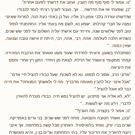
"נו, אמור לי סוף סוף מה הענין, ועזוב את דרשתי לפעם אחרת".
"כן, שמעתי אז את הדרשה.... אך, נעבור לענין! רציתי לומר לכבודו
שדרשתו עוררה בלבי אמון רב אליו, ועל כן באתי כעת הנה, למרות שאינני
נמנה על חברי קהילתו. ישמע נא, לשם מה באתי אליו: התחתנתי למזל
טוב לפני שלושים שנה, וחייתי עם אישתי עליה השלום עד לפני שש שנים,
כשהיא הלכה לעולמה. אהה, רבי, אהה, רבי, היתה זו אישה טובה וצנועה,
שאין כמוה..."
הסתכלתי בשעון, וראיתי לחרדתי שעוד מעט ואאחר את הרכבת המהירה.
קמתי ממקומי וניגשתי אל הדלת, לצאת מן החדר. הזקן רץ אחרי וחסם
את היציאה.
"אדוני הרב, אסור לו לנסוע. נא לא לשכוח, שעל כבודו להציל חיי אדם".
"אבל אינני יכול להבין מאומה מדבריך. מה לי ולאשתך המנוחה? את חייה
כבר לא אוכל להציל."
"לא, לא אליה אני מתכוון. יש להציל נפש חיה. כבודו מוכרח להאזין
לדברי, וידע מה יש לעשות..."
"נו, אמור לי בקצרה, מה הענין?"
"ובכן, אשתי הטובה והצנועה, מתה לפני שש שנים. בני גרים באמריקה:
שנים בניו יורק, ואחד בלואיסוויל. האחרון סבל קשה במלחמה, אך אינני
רוצה להאריך את הדיבור עליו. בתי התחתנה וגרים בנ-ן, והיא מאושרת