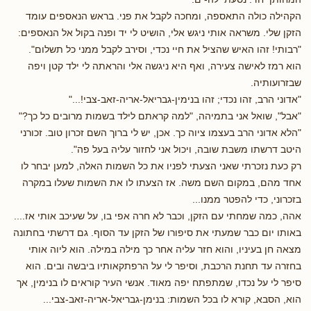
הקהילה כולה התאספה, ומחכה לקבל את פני. בראש הנאספים עומד
הזקן שלי. משראה אותי ניגש אלי, הושיט לי יד ופנה בקול אל הנאספים:
"רבותי! זהו האיש שהציל את חיי נכדי, וסירב לקבל ממני כל תשלום".
הוא רמז לאישה צעירה, ואף היא ניגשה אלי והראתה לי ילד קטן ויפה
שבזרועותיה.
"אדוני הרב, זהו נכדי; זהו בנימין-גבריאל-אריה-זאב-צבי!..."
"אבל", שואל אני בתמיהה, "למה קראתם לילד בשמות מרובים כל כך?"
"הלא אדוני הרב בעצמו ציוה כך. אכן, יש לי ברוך השם זכרון טוב. זכורני
היטב דרשתו משבת שובה, ויכול אני לחזור עליה בעל פה".
רק כעת נזכרתי שאני הצעתי לפניו את כל השמות האלה, למען יבחר לו
אחד מהם, במקום השם משה. אז הצעתו לו את השמות שעלו במקרה
בזכרוני, כדי להפטר ממנו...
אהה, כמה שמחתי עם הזקן, וכבר לא חרה אפי בו, על שעיכב אותי אז....
באותו יום כבר שמעתי את סיפורו של הזקן עד הסוף. גם דרשתי בחתונה
מצאה חן בעיניו, והוא חזר עליה אחר כך מילה במילה. הוא ליוה אותי
בחזרה עד תחנת הרכבת, וסיפר לי על הרפתקאותיו ביבשה ובים. הוא
סיפר לי על נכדו, שמתפתח יפה מאוד. אנשי העיר קוראים לו בנימין, אך
הוא, הסבא, קורא לו בכל השמות: בנימן-גבריאל-אריה-זאב-צבי...