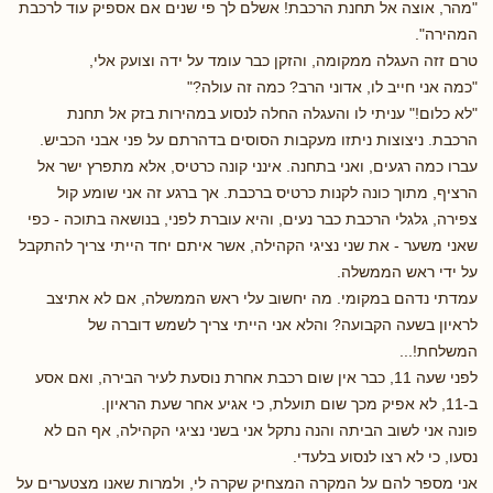
"מהר, אוצה אל תחנת הרכבת! אשלם לך פי שנים אם אספיק עוד לרכבת
המהירה".
טרם זזה העגלה ממקומה, והזקן כבר עומד על ידה וצועק אלי,
"כמה אני חייב לו, אדוני הרב? כמה זה עולה?"
"לא כלום!" עניתי לו והעגלה החלה לנסוע במהירות בזק אל תחנת
הרכבת. ניצוצות ניתזו מעקבות הסוסים בדהרתם על פני אבני הכביש.
עברו כמה רגעים, ואני בתחנה. אינני קונה כרטיס, אלא מתפרץ ישר אל
הרציף, מתוך כונה לקנות כרטיס ברכבת. אך ברגע זה אני שומע קול
צפירה, גלגלי הרכבת כבר נעים, והיא עוברת לפני, בנושאה בתוכה - כפי
שאני משער - את שני נציגי הקהילה, אשר איתם יחד הייתי צריך להתקבל
על ידי ראש הממשלה.
עמדתי נדהם במקומי. מה יחשוב עלי ראש הממשלה, אם לא אתיצב
לראיון בשעה הקבועה? והלא אני הייתי צריך לשמש דוברה של
המשלחת!...
לפני שעה 11, כבר אין שום רכבת אחרת נוסעת לעיר הבירה, ואם אסע
ב-11, לא אפיק מכך שום תועלת, כי אגיע אחר שעת הראיון.
פונה אני לשוב הביתה והנה נתקל אני בשני נציגי הקהילה, אף הם לא
נסעו, כי לא רצו לנסוע בלעדי.
אני מספר להם על המקרה המצחיק שקרה לי, ולמרות שאנו מצטערים על