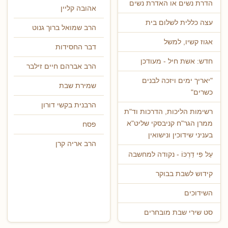
הדרת נשים או האדרת נשים
אהובה קליין
עצה כללית לשלום בית
הרב שמואל ברוך גנוט
אגוז קשיו, למשל
דבר החסידות
חדש: אשת חיל - מעודכן
הרב אברהם חיים זילבר
"יאריך ימים ויזכה לבנים
שמירת שבת
כשרים"
הרבנית בקשי דורון
רשימות הליכות, הדרכות וד"ת
ממרן הגר"ח קניבסקי שליט"א
פסח
בעניני שידוכין ונישואין
הרב אריה קרן
עַל פִּי דַרְכּוֹ - נקודה למחשבה
קידוש לשבת בבוקר
השידוכים
סט שירי שבת מובחרים