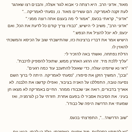
מאוד, אדוני הרב. היא רצתה כי אבוא לגור אצלה, והבנים רצו שאהגר
לעת זקנה לאמריקה. הם עשירים מאוד. נו, נסעתי לאמריקה..."
"אדוני", קראתי בכעס, "אמור לי מה בעצם אתה רוצה ממני."
"אדוני הרב", משיב לי הישיש, "כבודו צריך קודם כל לדעת את הכל, ואם
יכעס, לא יוכל להציל את הנפש."
הישיש אמר את דבריו ברצינות כזו, שהתישבתי שוב על הכיסא והמשכתי
להאזין לו.
הדלת נפתחה, ואשתי באה להזכיר לי:
"עליך ללכת מיד. זהו הרגע האחרון ממש, שתוכל להספיק לרכבת".
"ראי נא שיזמינו עגלה, כדי שאוכל להתעכב עוד כמה רגעים".
"ובכן", המשיך הזקן את סיפורו, "נסעתי לאמריקה. היתה לי ברוך השם
נסיעה טובה, התפללנו על האניה בציבור, ואפילו קדשנו את הלבנה. לא
אאריך בדבורים, רואה אני שכבודו ממהר. החיים באמריקה לא מצאו חן
בעיני. את הסיבות אסביר לו בפעם אחרת. חזרתי על כן לגרמניה, ואז
שמעתי את הדרשה היפה של כבודו".
"שוב הדרשה!...", התפרצתי בכעס.
"נא להמתין בסבלנות. מיד אסיים. כשחזרתי, נולד בן לבתי. הגיע יום