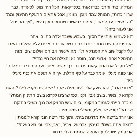
המילה. בתי וחתני כבדו אותי בסנדקאות. הכל היה מוכן לסעודה, כבר
שרו "וכרות", המוהל עמד מוכן ומזומן, אבל פתאום התעלף התינוק ומת".
"זה מעציב עד למאד", אמרתי כאשר נשתתק הזקן בעצב, "אך מה יכול
אני לעזור בזה?"
"נא לשמוע אותי עד הסוף. בשבוע שעבר ילדה בתי בן אחר,
ואם-ירצה-השם מחר יוכנס בבריתו של אברהם אבינו עליו השלום. האם
עלי לקבל שוב את הסנדקאות? ומה אעשה אם חס ושלום שוב ימות
התינוק? אהה, אדוני הרב, חוסה נא והצילה את חיי נכדי!"
"אל תקבל את הסנדקאות. יכבדו בכך מישהו אחר. ועתה תנני כבר ללכת".
אני פונה מעליו עומד כבר על סף הדלת, אך הוא תופס את כנף מעילי
בידו.
"אדוני הרב", הוא צועק אלי, "עוד מילה אחת! איזה שם נקרא לילד? האם
לקרוא לו משה, בשם אביו זקנו, כפי שרצינו לקרוא בשם התינוק המת?"
מוכרח הייתי לעמוד במקומי, כי הישיש החזיק את כנף מעילי בחזקה.
שב נא!" קורא אני אליו, ומעילי נשמט מידו.
אני יורד בריצה את מדרגות ביתי, ותוך כדי ריצה הנני קורא לעומתו:
"רוצה אתה בשם? בנימין, גבריאל, אריה, זאב, צבי, וכיוצא באלה!".
אני קופץ ישר לתוך העגלה הממתינה לי ברחוב.