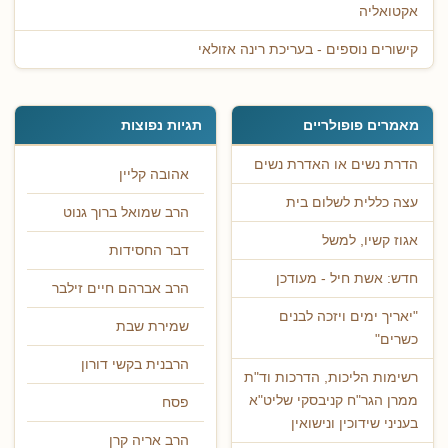
אקטואליה
קישורים נוספים - בעריכת רינה אזולאי
מאמרים פופולריים
תגיות נפוצות
הדרת נשים או האדרת נשים
אהובה קליין
עצה כללית לשלום בית
הרב שמואל ברוך גנוט
אגוז קשיו, למשל
דבר החסידות
חדש: אשת חיל - מעודכן
הרב אברהם חיים זילבר
"יאריך ימים ויזכה לבנים
שמירת שבת
כשרים"
הרבנית בקשי דורון
רשימות הליכות, הדרכות וד"ת
ממרן הגר"ח קניבסקי שליט"א
פסח
בעניני שידוכין ונישואין
הרב אריה קרן