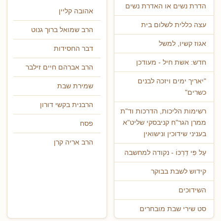
הדרת נשים או האדרת נשים
אהובה קליין
עצה כללית לשלום בית
הרב שמואל ברוך גנוט
אגוז קשיו, למשל
דבר החסידות
חדש: אשת חיל - מעודכן
הרב אברהם חיים זילבר
"יאריך ימים ויזכה לבנים
שמירת שבת
כשרים"
הרבנית בקשי דורון
רשימות הליכות, הדרכות וד"ת
ממרן הגר"ח קניבסקי שליט"א
פסח
בעניני שידוכין ונישואין
הרב אריה קרן
עַל פִּי דַרְכּוֹ - נקודה למחשבה
קידוש לשבת בבוקר
השידוכים
סט שירי שבת מובחרים