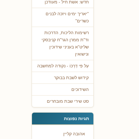
חדש: אשת חיל - מעודכן
"יאריך ימים ויזכה לבנים
כשרים"
רשימות הליכות, הדרכות
וד"ת ממרן הגר"ח קניבסקי
שליט"א בעניני שידוכין
ונישואין
עַל פִּי דַרְכּוֹ - נקודה למחשבה
קידוש לשבת בבוקר
השידוכים
סט שירי שבת מובחרים
תגיות נפוצות
אהובה קליין