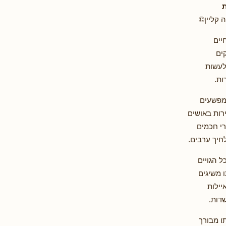
ת
 קליין©
יים
ים
לעשות
ות.
מפשעים
ירות באושים
י חכמים
חיך ערבים.
ל הגויים
 משיגים
יילות
דות.
ו מבורך