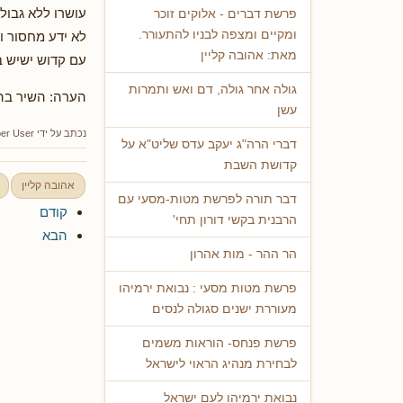
עושרו ללא גבול 
פרשת דברים - אלוקים זוכר
ומקיים ומצפה לבניו להתעורר.
לא ידע מחסור ו
מאת: אהובה קליין
עם קדוש ישיש ב
גולה אחר גולה, דם ואש ותמרות
הערה: השיר בה
עשן
נכתב על ידי
er User
דברי הרה"ג יעקב עדס שליט"א על
קדושת השבת
אהובה קליין
דבר תורה לפרשת מטות-מסעי עם
קודם
הרבנית בקשי דורון תחי'
הבא
הר ההר - מות אהרון
פרשת מטות מסעי : נבואת ירמיהו
מעוררת ישנים סגולה לנסים
פרשת פנחס- הוראות משמים
לבחירת מנהיג הראוי לישראל
נבואת ירמיהו לעם ישראל