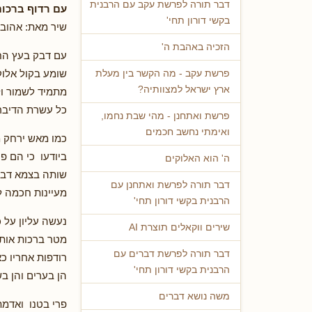
דבר תורה לפרשת עקב עם הרבנית
עם רדוף ברכו
בקשי דורון תחי'
שיר מאת: אהובה
הזכיה באהבת ה'
עם דבק בעץ הח
שומע בקול אלוק
פרשת עקב - מה הקשר בין מעלת
ארץ ישראל למצוותיה?
מתמיד לשמור ו
כל עשרת הדיבר
פרשת ואתחנן - מהי שבת נחמו,
ואימתי נחשב חכמים
כמו מאש ירחק 
ביודעו כי הם פ
ה' הוא האלוקים
שותה בצמא דבר
דבר תורה לפרשת ואתחנן עם
מעיינות חכמה ל
הרבנית בקשי דורון תחי'
נעשה עליון על כ
שירים ווקאלים תוצרת AI
מטר ברכות אותו
דבר תורה לפרשת דברים עם
רודפות אחריו כא
הרבנית בקשי דורון תחי'
הן בערים והן בש
משה נושא דברים
פרי בטנו ואדמת