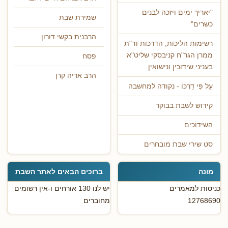
"יאריך ימים ויזכה לבנים
שמירת שבת
כשרים"
הרבנית בקשי דורון
רשימות הליכות, הדרכות וד"ת
ממרן הגר"ח קניבסקי שליט"א
פסח
בעניני שידוכין ונישואין
הרב אריה קרן
עַל פִּי דַרְכּוֹ - נקודה למחשבה
קידוש לשבת בבוקר
השידוכים
סט שירי שבת מובחרים
מונה
ברוכים הבאים לאתר השבת
כניסות למאמרים
יש לנו 130 אורחים ו-אין רשומים
12768690
מחוברים