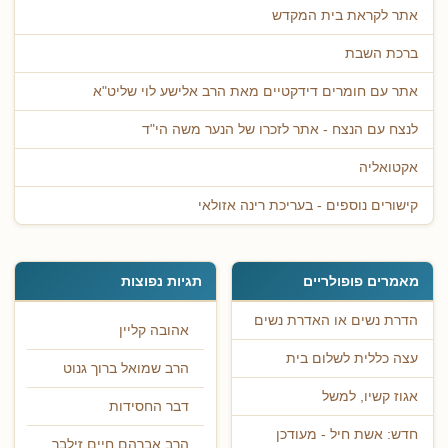
אתר לקראת בית המקדש
ברכת השבת
אתר עם חומרים דידקטיים מאת הרב אלישע לוי שליט"א
לנצח עם הנצח - אתר לזכרו של הנער משה הי"ד
אקטואליה
קישורים נוספים - בעריכת רינה אזולאי
מאמרים פופולריים
תגיות נפוצות
הדרת נשים או האדרת נשים
אהובה קליין
עצה כללית לשלום בית
הרב שמואל ברוך גנוט
אגוז קשיו, למשל
דבר החסידות
חדש: אשת חיל - מעודכן
הרב אברהם חיים זילבר