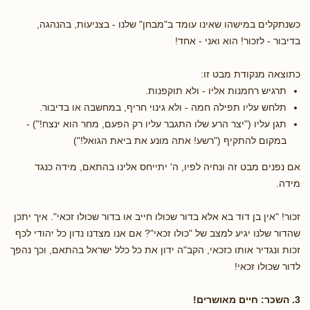
כשנתקלים במישהו שאינו עומד ב"מבחן" שלנו - בצניעות, בהנהגה,
בדיבור - לזכור! הוא ואני - אחד!
כתוצאה מנקודת מבט זו:
תרגיש רחמנות אליו - ולא תוקפנות.
תלחש עליו תפילה חמה - ולא גינוי חריף, במחשבה או בדיבור.
תגן עליו ("יצר הרע שלו התגבר עליו רק הפעם, מחר הוא ינצח!") -
במקום להתקיף ("רשע! אתה מונע את ביאת הגואל!")
אם נפנים מבט זה ונחיה לפיו, ה' יתייחס אלינו בהתאם, מידה כנגד
מידה.
זכור! "אין בן דוד בא אלא בדור שכולו חייב או בדור שכולו זכאי". איך יתכן
שהדור שלנו יגיע למצב של "כולו זכאי"? אם אנו מצדנו נדון כל יהודי לכף
זכות ונגדיר אותו כזכאי, הקב"ה ידון את כל כלל ישראל בהתאם, וכך נהפך
לדור שכולו זכאי!
3. השכר: חיים מאושרים!