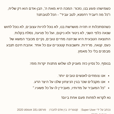
כשמישהו פוגע בנו, נזכור: המכה היא מאת ה', הבן-אדם הוא רק שליח,
ו"כל מה דעביד רחמנא, לטב עביד" - הכל לטובתנו!
כשהסתכלות זו תהיה מושרשת בנו, לא נוכל להיות עצובים, לא נוכל לחוש
שנאה כלפי השני, לא ניטור ולא ניקום, ועל כל פגיעה, נסלח בקלות.
התוצאה הטבעית היא שניהנה מחיים טובים, נקיים מכובד המשא של
כעס, קנאה, מרירות, וחשבונות קטנוניים עם כל אחד. אהבת חינם תנבע
מבפנים בלי כל מאמץ.
בנוסף, כל נסיון כזה מעניק לנו שלוש מתנות יקרות מפז:
אנו צומחים לאנשים טובים יותר.
אנו מקבלים שכר בגין הניצחון שלנו על היצר הרע.
"כל המעביר על מדותיו, מעבירין לו על כל פשעיו."
נא לקרוא לפחות פעם אחת ביום!
נכתב על ידי
Super User
קטגוריה:
בין אדם לחברו
פורסם ב18 אוגוסט 2020