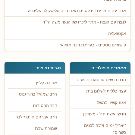
אתר עם חומרים דידקטיים מאת הרב אלישע לוי שליט"א
לנצח עם הנצח - אתר לזכרו של הנער משה הי"ד
אקטואליה
קישורים נוספים - בעריכת רינה אזולאי
מאמרים פופולריים
תגיות נפוצות
הדרת נשים או האדרת נשים
אהובה קליין
עצה כללית לשלום בית
הרב שמואל ברוך גנוט
אגוז קשיו, למשל
דבר החסידות
חדש: אשת חיל - מעודכן
הרב אברהם חיים זילבר
"יאריך ימים ויזכה לבנים
שמירת שבת
כשרים"