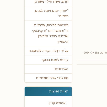
חדש: אשת חיל - מעודכן
"יאריך ימים ויזכה לבנים
כשרים"
רשימות הליכות, הדרכות
וד"ת ממרן הגר"ח קניבסקי
שליט"א בעניני שידוכין
ונישואין
עַל פִּי דַרְכּוֹ - נקודה למחשבה
פורסם ב19 יולי 2024
קידוש לשבת בבוקר
השידוכים
סט שירי שבת מובחרים
תגיות נפוצות
אהובה קליין